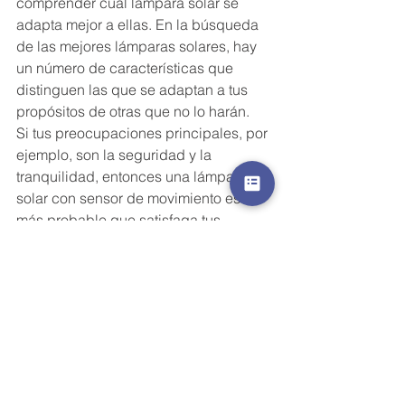
comprender cuál lámpara solar se 
adapta mejor a ellas. En la búsqueda 
de las mejores lámparas solares, hay 
un número de características que 
distinguen las que se adaptan a tus 
propósitos de otras que no lo harán.
Si tus preocupaciones principales, por 
ejemplo, son la seguridad y la 
tranquilidad, entonces una lámpara 
solar con sensor de movimiento es 
más probable que satisfaga tus 
expectativas como luz solar de 
seguridad.
Si estás buscando un efecto de 
iluminación más estético y duradero, 
entonces es probable que desee una 
luz que tenga una temperatura de 
color relativamente baja.