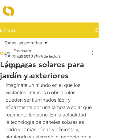
Entrada
Todas las entradas
Eos power
Todas las entradas
5 ago 2018
2 min de lectura
Lámparas solares para
Empezando
jardín y exteriores
Tu comunidad
Imagínate un mundo en el que los 
visitantes, intrusos u obstáculos 
pueden ser iluminados fácil y 
eficazmente por una lámpara solar que 
realmente funcione. En la actualidad, 
la tecnología de paneles solares es 
cada vez más eficaz y eficiente y, 
siguiendo su ejemplo, el negocio de la 