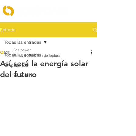
Entrada
Todas las entradas
Eos power
Todas las entradas
7 may 2018
2 min de lectura
Así será la energía solar
Empezando
del futuro
Tu comunidad