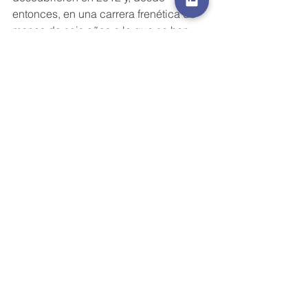
entonces, en una carrera frenética de 
menos de seis años a la que se han 
sumado cientos de científicos en todo 
el mundo, prácticamente han logrado 
igualar al silicio en eficiencia, con un 
récord del 22%. “Y en menos de cinco 
años más lo superarán”, afirma 
Palomares, quien dirige un grupo de 
investigación con el objetivo de 
mejorar la eficiencia de las 
perovskitas. 