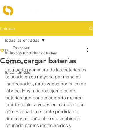
Entrada
Todas las entradas
Eos power
Todas las entradas
5 ago 2018
2 min de lectura
Cómo cargar baterías
Empezando
La muerte prematura de las baterías es 
Tu comunidad
causado en su mayoría por manejos 
inadecuados, raras veces por fallos de 
fábrica. Hay muchos ejemplos de 
baterías que por descuidado mueren 
rápidamente, a veces en menos de un 
año. Es una lamentable pérdida de 
dinero y un daño al medio ambiente 
causado por los restos ácidos y 