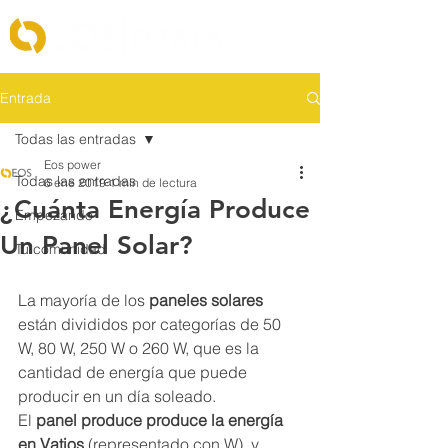
Entrada
Todas las entradas
Eos power
Todas las entradas
6 ene 2019
1 min de lectura
¿Cuánta Energía Produce
Empezando
Un Panel Solar?
Tu comunidad
La mayoría de los 
paneles solares
están divididos por categorías de 50 
W, 80 W, 250 W o 260 W, que es la 
cantidad de energía que puede 
producir en un día soleado.
El 
panel produce produce la energía 
en Vatios
 (representado con W), y 