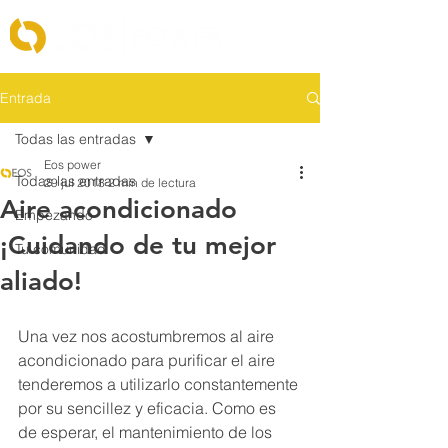
Entrada
Todas las entradas
Eos power
Todas las entradas
29 jul 2018
2 min de lectura
Aire acondicionado
Empezando
¡Cuidando de tu mejor
Tu comunidad
aliado!
Una vez nos acostumbremos al aire 
acondicionado para purificar el aire 
tenderemos a utilizarlo constantemente 
por su sencillez y eficacia. Como es 
de esperar, el mantenimiento de los 