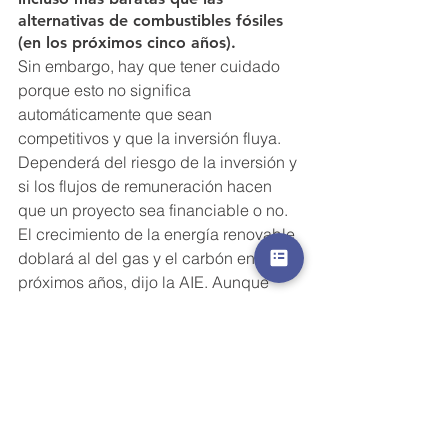
alternativas de combustibles fósiles 
(en los próximos cinco años).
Sin embargo, hay que tener cuidado 
porque esto no significa 
automáticamente que sean 
competitivos y que la inversión fluya. 
Dependerá del riesgo de la inversión y 
si los flujos de remuneración hacen 
que un proyecto sea financiable o no.
El crecimiento de la energía renovable 
doblará al del gas y el carbón en los 
próximos años, dijo la AIE. Aunque 
eso llevará a un aumento en la 
participación de las energías 
renovables en la generación de 
electricidad. Pasando del 24% el año 
pasado al 30% en 2022, el carbón 
seguirá siendo la mayor fuente de 