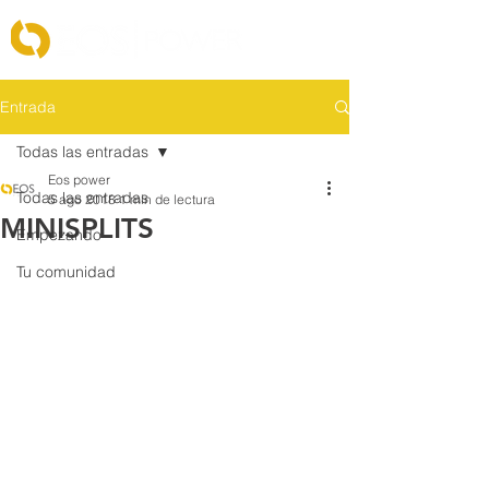
Entrada
Todas las entradas
Eos power
Todas las entradas
5 ago 2018
1 min de lectura
MINISPLITS
Empezando
Tu comunidad